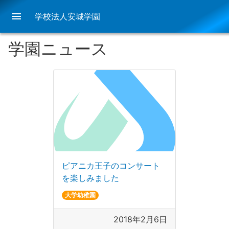
menu
学校法人安城学園
学園ニュース
ピアニカ王子のコンサート
を楽しみました
大学幼稚園
2018年2月6日