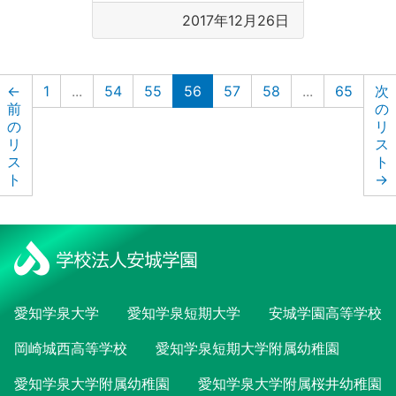
2017年12月26日
(現在のリスト)
←
1
...
54
55
56
57
58
...
65
次
前
の
の
リ
リ
ス
ス
ト
ト
→
愛知学泉大学
愛知学泉短期大学
安城学園高等学校
岡崎城西高等学校
愛知学泉短期大学附属幼稚園
愛知学泉大学附属幼稚園
愛知学泉大学附属桜井幼稚園