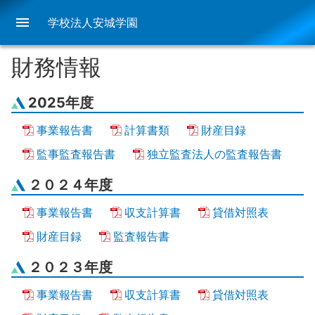
menu
学校法人安城学園
財務情報
2025年度
事業報告書
計算書類
財産目録
監事監査報告書
独立監査法人の監査報告書
２０２４年度
事業報告書
収支計算書
貸借対照表
財産目録
監査報告書
２０２３年度
事業報告書
収支計算書
貸借対照表