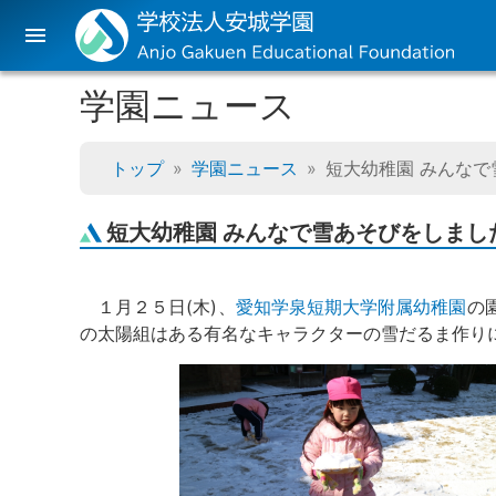
menu
学園ニュース
トップ
学園ニュース
短大幼稚園 みんな
短大幼稚園 みんなで雪あそびをしまし
１月２５日(木)、
愛知学泉短期大学附属幼稚園
の
の太陽組はある有名なキャラクターの雪だるま作り