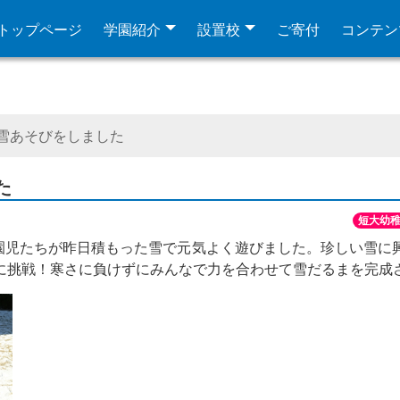
トップページ
学園紹介
設置校
ご寄付
コンテン
で雪あそびをしました
た
短大幼
園児たちが昨日積もった雪で元気よく遊びました。珍しい雪に
に挑戦！寒さに負けずにみんなで力を合わせて雪だるまを完成