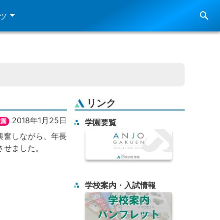
search
ツ
リンク
2018年1月25日
稚園
学園要覧
興奮しながら、年長
させました。
学校案内・入試情報