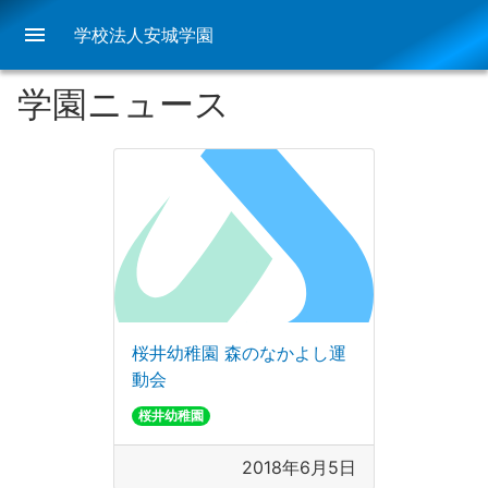
menu
学校法人安城学園
学園ニュース
桜井幼稚園 森のなかよし運
動会
桜井幼稚園
2018年6月5日