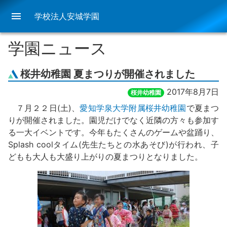
menu
学校法人安城学園
学園ニュース
桜井幼稚園 夏まつりが開催されました
2017年8月7日
桜井幼稚園
７月２２日(土)、
愛知学泉大学附属桜井幼稚園
で夏まつ
りが開催されました。園児だけでなく近隣の方々も参加す
る一大イベントです。今年もたくさんのゲームや盆踊り、
Splash coolタイム(先生たちとの水あそび)が行われ、子
どもも大人も大盛り上がりの夏まつりとなりました。