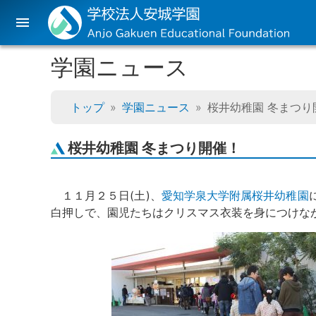
menu
学園ニュース
トップ
学園ニュース
桜井幼稚園 冬まつり
桜井幼稚園 冬まつり開催！
１１月２５日(土)、
愛知学泉大学附属桜井幼稚園
白押しで、園児たちはクリスマス衣装を身につけな