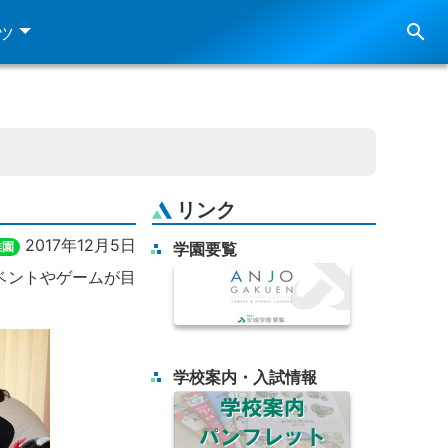
search
ツ
リンク
2017年12月5日
稚園
学園要覧
ベントやゲームが目
学校案内・入試情報