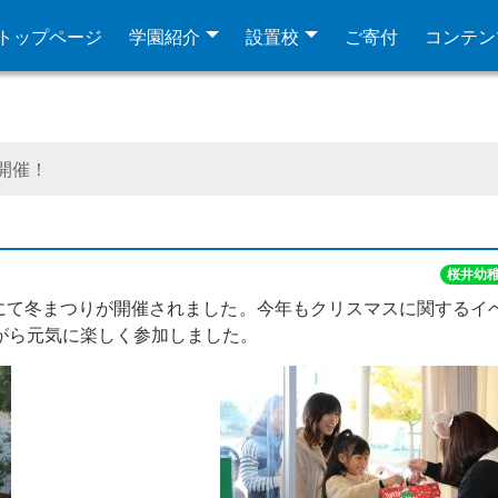
トップページ
学園紹介
設置校
ご寄付
コンテン
開催！
桜井幼
にて冬まつりが開催されました。今年もクリスマスに関するイ
がら元気に楽しく参加しました。