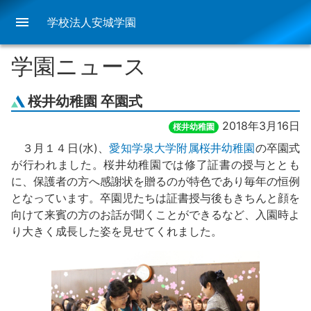
menu
学校法人安城学園
学園ニュース
桜井幼稚園 卒園式
2018年3月16日
桜井幼稚園
３月１４日(水)、
愛知学泉大学附属桜井幼稚園
の卒園式
が行われました。桜井幼稚園では修了証書の授与ととも
に、保護者の方へ感謝状を贈るのが特色であり毎年の恒例
となっています。卒園児たちは証書授与後もきちんと顔を
向けて来賓の方のお話が聞くことができるなど、入園時よ
り大きく成長した姿を見せてくれました。