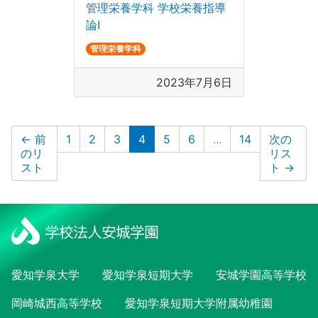
管理栄養学科 学校栄養指導
論Ⅰ
管理栄養学科
2023年7月6日
(現在のリスト)
←
前
1
2
3
4
5
6
...
14
次の
のリ
リス
スト
ト
→
愛知学泉大学
愛知学泉短期大学
安城学園高等学校
岡崎城西高等学校
愛知学泉短期大学附属幼稚園