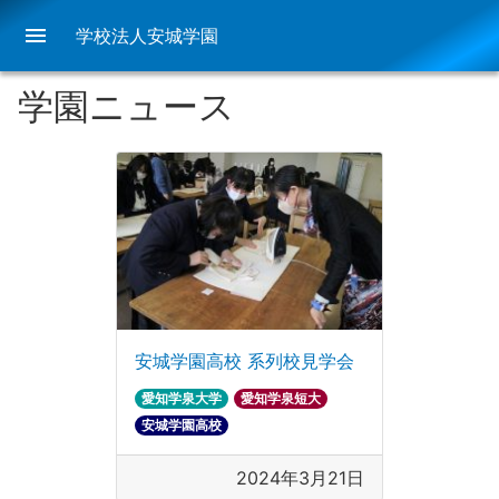
menu
学校法人安城学園
学園ニュース
安城学園高校 系列校見学会
愛知学泉大学
愛知学泉短大
安城学園高校
2024年3月21日