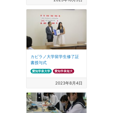
カピラノ大学留学生修了証
書授与式
愛知学泉大学
愛知学泉短大
2023年8月4日