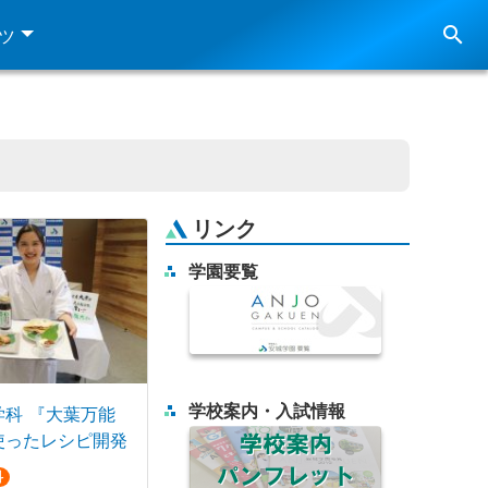
search
ツ
リンク
学園要覧
学校案内・入試情報
学科 『大葉万能
使ったレシピ開発
科