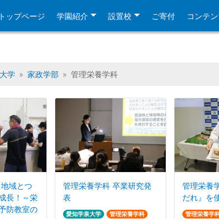
トップページ
学園紹介
設置校
ご寄付
コンテン
大学
家政学部
管理栄養学科
「地域とつ
管理栄養学科 卒業研究発
管理栄養
成長！～栄
表
だれ』を
予防教室の
愛知学泉大学
管理栄養学科
管理栄養学