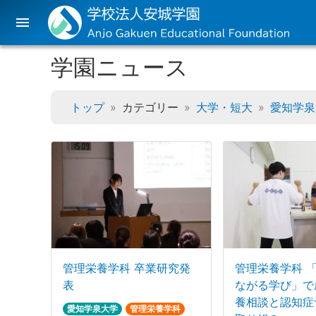
menu
学園ニュース
トップ
カテゴリー
大学・短大
愛知学泉
管理栄養学科 卒業研究発
管理栄養学科 
表
ながる学び」で
養相談と認知症
愛知学泉大学
管理栄養学科