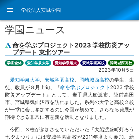
menu
学校法人安城学園
学園ニュース
命を学ぶプロジェクト2023 学校防災アッ
プデート 東北ツアー
学園全体
愛知学泉大学
愛知学泉短大
安城学園高校
岡崎城西高校
2023年10月5日
愛知学泉大学
、
安城学園高校
、
岡崎城西高校
の学生、生
徒、教員が８月上旬、『
命を学ぶプロジェクト
2023 学校
防災アップデート』として、岩手県大船渡市、陸前高田
市、宮城県気仙沼市を訪れました。系列の大学と高校２校
が一堂に会し参加するのは今回が初めて。さらなる発展が
期待できる非常に有意義な活動となりました。
今回、３校が参加させていただいた『大船渡盛町灯ろう
七夕まつり』には安城学園高校が2011年度より参加。新