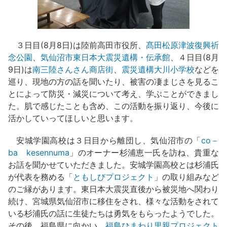
３日目(8月8日)は陸前高田市役所、
髙田松原津波復興祈
念公園
、
気仙沼市東日本大震災遺構・伝承館
、４日目(8月
9日)は
南三陸さんさん商店街
、
震災遺構大川小学校
などを
巡り、現地の方の話を聞いたり、被害の凄まじさを見るこ
とによって防災・減災について考え、学ぶことができまし
た。肌で感じたことも含め、この活動を振り返り、今後に
活かしていってほしいと思います。
安城学園高校は３日目から離団し、気仙沼市の「
co－
ba kesennuma
」のオーナー杉浦恵一氏を訪ね、貴重な
お話を聞かせていただきました。安城学園高校とは杉浦氏
が代表を務める「
ともしびプロジェクト
」の取り組みなど
のご縁があります。東日本大震災直後から被災地へ関わり
続け、宮城県気仙沼市に移住をされ、様々な活動をされて
いる杉浦氏の話に生徒たちは勇気をもらったようでした。
その後、福島県に向かい、
福島ひまわり里親プロジェクト