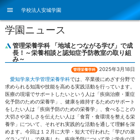
menu
学校法人安城学園
学園ニュース
管理栄養学科 「地域とつながる学び」で成
長！～栄養相談と認知症予防教室の取り組
み～
2025年3月18日
管理栄養学科
愛知学泉大学管理栄養学科
では、卒業後にめざす分野で
求められる知識や技能を高める実践活動を行っています。
医療の現場でサポートしたいという人は「疾病治療・重症
化予防のための栄養学」、健康を維持するためのサポート
をしたい人は「疾病予防のための栄養学」、食べることの
大切さや楽しさを伝えたい人は「食育・食環境を整える栄
養学」について、それぞれ実践的な活動を通して理解を深
めます。今回は１２月に大学・短大で行われた「学びの泉
グランプリ」で発表した、疾病予防について学ぶ学生の活