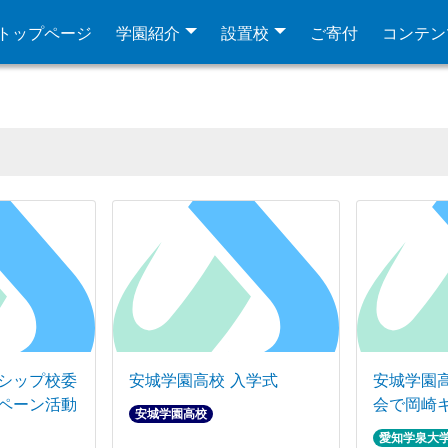
トップページ
学園紹介
設置校
ご寄付
コンテン
シップ校委
安城学園高校 入学式
安城学園
ペーン活動
会で岡崎
安城学園高校
愛知学泉大