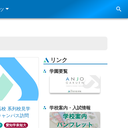
search
ツ
リンク
学園要覧
学校案内・入試情報
高校 系列校見学
キャンパス訪問
学
愛知学泉短大