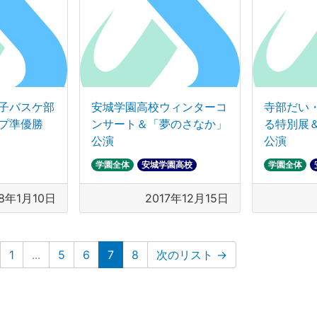
子バスケ部
安城学園高校ウィンターコ
寺部だい
プ準優勝
ンサート＆「夢のさなか」
る特別展
公演
公演
学園全体
安城学園高校
学園全体
18年1月10日
2017年12月15日
(現在のリスト)
1
...
5
6
7
8
次のリスト
→