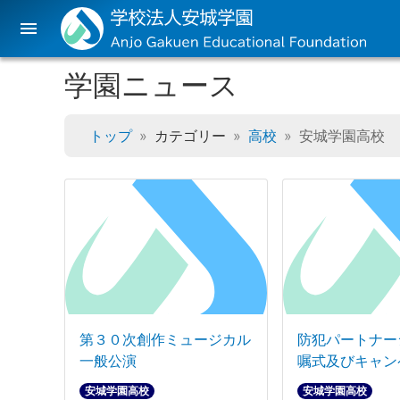
menu
学園ニュース
トップ
カテゴリー
高校
安城学園高校
第３０次創作ミュージカル
防犯パートナー
一般公演
嘱式及びキャン
安城学園高校
安城学園高校