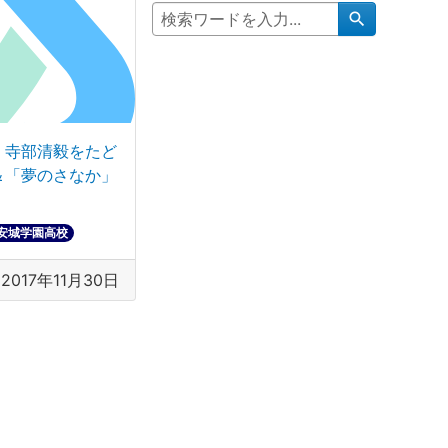
search
・寺部清毅をたど
＆「夢のさなか」
安城学園高校
2017年11月30日