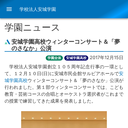
menu
学校法人安城学園
学園ニュース
安城学園高校ウィンターコンサート＆「夢
のさなか」公演
2017年12月15日
学園全体
安城学園高校
学校法人安城学園創立１０５周年記念行事の一環とし
て、１２月１０日(日)に安城市民会館サルビアホールで
安
城学園高校
ウィンターコンサート＆「夢のさなか」公演が
行われました。第１部ウィンターコンサートでは、こども
教育・芸術コースの合唱とオーケストラ選択者がこれまで
の授業で練習してきた成果を発表しました。