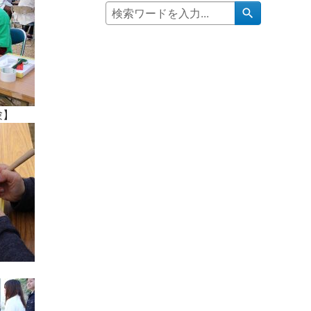
search
験】