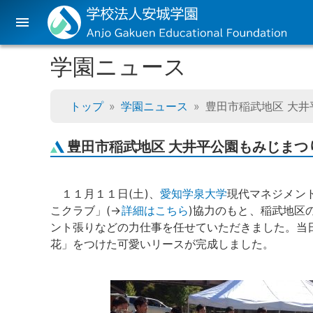
menu
学園ニュース
トップ
学園ニュース
豊田市稲武地区 大
豊田市稲武地区 大井平公園もみじまつ
１１月１１日(土)、
愛知学泉大学
現代マネジメン
こクラブ」(→
詳細はこちら
)協力のもと、稲武地区
ント張りなどの力仕事を任せていただきました。当
花」をつけた可愛いリースが完成しました。