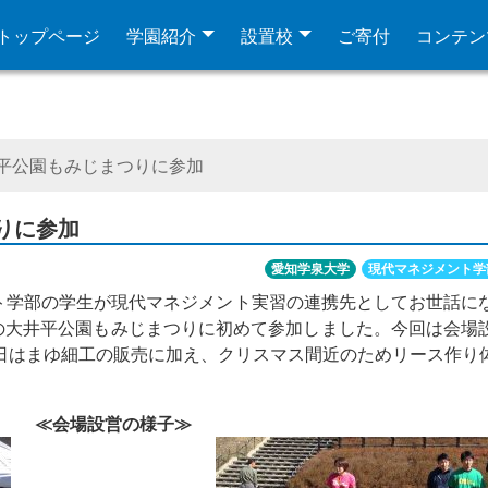
トップページ
学園紹介
設置校
ご寄付
コンテン
井平公園もみじまつりに参加
りに参加
愛知学泉大学
現代マネジメント学
ト学部の学生が現代マネジメント実習の連携先としてお世話に
の大井平公園もみじまつりに初めて参加しました。今回は会場
日はまゆ細工の販売に加え、クリスマス間近のためリース作り
≪会場設営の様子≫