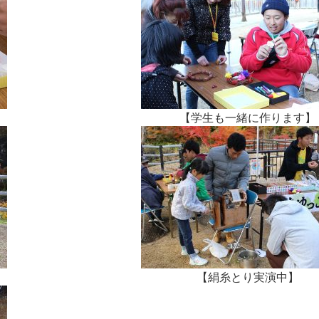
【学生も一緒に作ります】
【絹糸とり実演中】