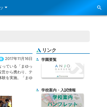
search
ツ
リンク
2017年11月16日
部
学園要覧
なっている「まゆっ
設営から携わり、テ
体験を実施。「まゆ
学校案内・入試情報