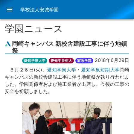
menu
学校法人安城学園
学園ニュース
岡崎キャンパス 新校舎建設工事に伴う地鎮
祭
2018年6月29日
愛知学泉大学
愛知学泉短大
家政学部
６月２６日(火)、
愛知学泉大学
・
愛知学泉短期大学
岡崎
キャンパスの新校舎建設工事に伴う地鎮祭が執り行われま
した。学園関係者および施工業者が出席し、今後の工事の
安全を祈願しました。