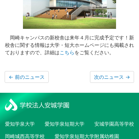
岡崎キャンパスの新校舎は来年４月に完成予定です！新
校舎に関する情報は大学・短大ホームページにも掲載され
ておりますので、詳細は
こちら
をご覧ください。
←
前のニュース
次のニュース
→
愛知学泉大学
愛知学泉短期大学
安城学園高等学校
岡崎城西高等学校
愛知学泉短期大学附属幼稚園