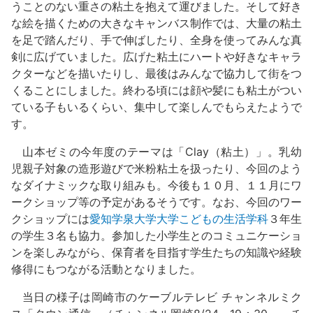
うことのない重さの粘土を抱えて運びました。そして好き
な絵を描くための大きなキャンバス制作では、大量の粘土
を足で踏んだり、手で伸ばしたり、全身を使ってみんな真
剣に広げていました。広げた粘土にハートや好きなキャラ
クターなどを描いたりし、最後はみんなで協力して街をつ
くることにしました。終わる頃には顔や髪にも粘土がつい
ている子もいるくらい、集中して楽しんでもらえたようで
す。
山本ゼミの今年度のテーマは「Clay（粘土）」。乳幼
児親子対象の造形遊びで米粉粘土を扱ったり、今回のよう
なダイナミックな取り組みも。今後も１０月、１１月にワ
ークショップ等の予定があるそうです。なお、今回のワー
クショップには
愛知学泉大学大学こどもの生活学科
３年生
の学生３名も協力。参加した小学生とのコミュニケーショ
ンを楽しみながら、保育者を目指す学生たちの知識や経験
修得にもつながる活動となりました。
当日の様子は岡崎市のケーブルテレビ チャンネルミク