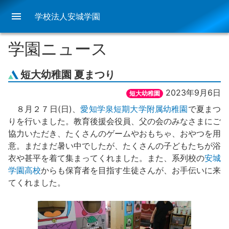
menu
学校法人安城学園
学園ニュース
短大幼稚園 夏まつり
2023年9月6日
短大幼稚園
８月２７日(日)、
愛知学泉短期大学附属幼稚園
で夏まつ
りを行いました。教育後援会役員、父の会のみなさまにご
協力いただき、たくさんのゲームやおもちゃ、おやつを用
意。まだまだ暑い中でしたが、たくさんの子どもたちが浴
衣や甚平を着て集まってくれました。また、系列校の
安城
学園高校
からも保育者を目指す生徒さんが、お手伝いに来
てくれました。