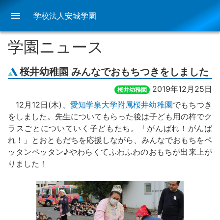
menu
学校法人安城学園
学園ニュース
桜井幼稚園 みんなでおもちつきをしました
2019年12月25日
桜井幼稚園
12月12日(木)、
愛知学泉大学附属桜井幼稚園
でもちつき
をしました。先生についてもらった後は子ども用の杵でク
ラスごとについていく子どもたち。「がんばれ！がんば
れ！」とおともだちを応援しながら、みんなでおもちをペ
ッタンペッタン♪やわらくてふわふわのおもちが出来上が
りました！