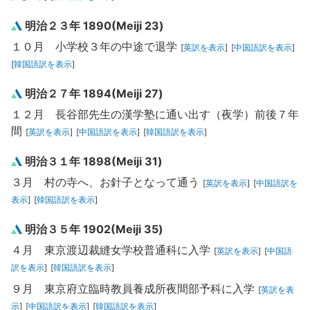
明治２３年 1890(Meiji 23)
１０月 小学校３年の中途で退学
[
英訳を表示
]
[
中国語訳を表示
]
[
韓国語訳を表示
]
明治２７年 1894(Meiji 27)
１２月 長谷部先生の漢学塾に通い出す（夜学）前後７年
間
[
英訳を表示
]
[
中国語訳を表示
]
[
韓国語訳を表示
]
明治３１年 1898(Meiji 31)
３月 村の寺へ、お針子となって通う
[
英訳を表示
]
[
中国語訳を
表示
]
[
韓国語訳を表示
]
明治３５年 1902(Meiji 35)
４月 東京渡辺裁縫女学校普通科に入学
[
英訳を表示
]
[
中国語
訳を表示
]
[
韓国語訳を表示
]
９月 東京府立臨時教員養成所夜間部予科に入学
[
英訳を表
示
]
[
中国語訳を表示
]
[
韓国語訳を表示
]