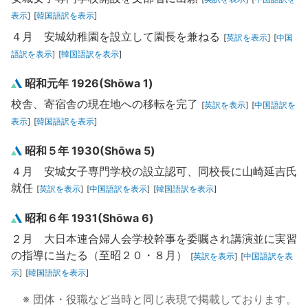
表示
]
[
韓国語訳を表示
]
４月 安城幼稚園を設立して園長を兼ねる
[
英訳を表示
]
[
中国
語訳を表示
]
[
韓国語訳を表示
]
昭和元年 1926(Shōwa 1)
校舎、寄宿舎の現在地への移転を完了
[
英訳を表示
]
[
中国語訳を
表示
]
[
韓国語訳を表示
]
昭和５年 1930(Shōwa 5)
４月 安城女子専門学校の設立認可、同校長に山崎延吉氏
就任
[
英訳を表示
]
[
中国語訳を表示
]
[
韓国語訳を表示
]
昭和６年 1931(Shōwa 6)
２月 大日本連合婦人会学校幹事を委嘱され講演並に実習
の指導に当たる（至昭２０・８月）
[
英訳を表示
]
[
中国語訳を表
示
]
[
韓国語訳を表示
]
※ 団体・役職など当時と同じ表現で掲載しております。