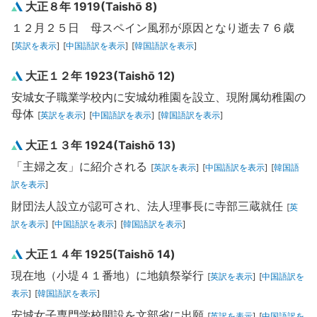
大正８年 1919(Taishō 8)
１２月２５日 母スペイン風邪が原因となり逝去７６歳
[
英訳を表示
]
[
中国語訳を表示
]
[
韓国語訳を表示
]
大正１２年 1923(Taishō 12)
安城女子職業学校内に安城幼稚園を設立、現附属幼稚園の
母体
[
英訳を表示
]
[
中国語訳を表示
]
[
韓国語訳を表示
]
大正１３年 1924(Taishō 13)
「主婦之友」に紹介される
[
英訳を表示
]
[
中国語訳を表示
]
[
韓国語
訳を表示
]
財団法人設立が認可され、法人理事長に寺部三蔵就任
[
英
訳を表示
]
[
中国語訳を表示
]
[
韓国語訳を表示
]
大正１４年 1925(Taishō 14)
現在地（小堤４１番地）に地鎮祭挙行
[
英訳を表示
]
[
中国語訳を
表示
]
[
韓国語訳を表示
]
安城女子専門学校開設を文部省に出願
[
英訳を表示
]
[
中国語訳を