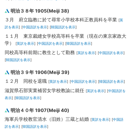
明治３８年 1905(Meiji 38)
３月 府立臨教に於て尋常小学校本科正教員科を卒業
[
英
訳を表示
]
[
中国語訳を表示
]
[
韓国語訳を表示
]
１１月 東京裁縫女学校高等科を卒業（現在の東京家政大
学）
[
英訳を表示
]
[
中国語訳を表示
]
[
韓国語訳を表示
]
同校高等科前期に教生として勤務
[
英訳を表示
]
[
中国語訳を表示
]
[
韓国語訳を表示
]
明治３９年 1906(Meiji 39)
１２月 同校を退職
[
英訳を表示
]
[
中国語訳を表示
]
[
韓国語訳を表示
]
滋賀県石部実業補習女学校教諭に就任
[
英訳を表示
]
[
中国語訳を
表示
]
[
韓国語訳を表示
]
明治４０年 1907(Meiji 40)
海軍兵学校教官清水（旧姓）三蔵と結婚
[
英訳を表示
]
[
中国語
訳を表示
]
[
韓国語訳を表示
]