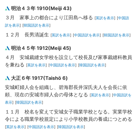
明治４３年 1910(Meiji 43)
３月 家事上の都合により江田島へ移る
[
英訳を表示
]
[
中国語
訳を表示
]
[
韓国語訳を表示
]
１２月 長男清誕生
[
英訳を表示
]
[
中国語訳を表示
]
[
韓国語訳を表示
]
明治４５年 1912(Meiji 45)
４月 安城裁縫女学校を設立して校長及び家事裁縫科教員
を兼ねる
[
英訳を表示
]
[
中国語訳を表示
]
[
韓国語訳を表示
]
大正６年 1917(Taishō 6)
安城町婦人会を組織し、碧海郡長井深氏夫人を会長に依
頼、現在の安城市婦人会の母体となる
[
英訳を表示
]
[
中国語訳を
表示
]
[
韓国語訳を表示
]
１１月 校名を変えて安城女子職業学校となる。実業学校
令による職業学校規定により小学校教員の養成につとめる
[
英訳を表示
]
[
中国語訳を表示
]
[
韓国語訳を表示
]