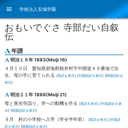
menu
学校法人安城学園
おもいでぐさ 寺部だい自叙
伝
年譜
明治１６年 1883(Meiji 16)
４月１０日 愛知県碧海郡桜井村字中開道９９番地で出
生、母の手に育てられる
[
英訳を表示
]
[
中国語訳を表示
]
[
韓国語訳を
表示
]
明治２１年 1888(Meiji 21)
母と善光寺詣り、学への動機を作る
[
英訳を表示
]
[
中国語訳を表
示
]
[
韓国語訳を表示
]
９月 村の小学校へ入学（学令半年前）
[
英訳を表示
]
[
中国語
訳を表示
]
[
韓国語訳を表示
]