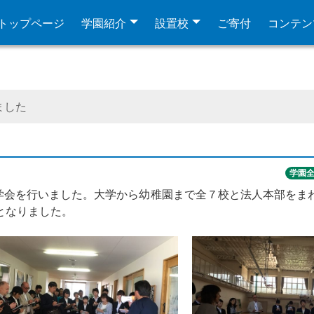
トップページ
学園紹介
設置校
ご寄付
コンテン
ました
学園
見学会を行いました。大学から幼稚園まで全７校と法人本部をま
となりました。