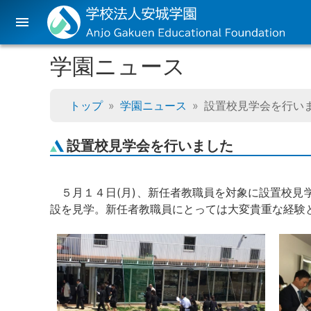
menu
学園ニュース
トップ
学園ニュース
設置校見学会を行い
設置校見学会を行いました
５月１４日(月)、新任者教職員を対象に設置校
設を見学。新任者教職員にとっては大変貴重な経験