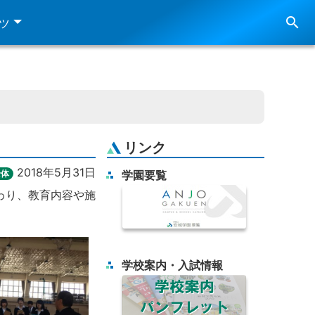
search
ツ
リンク
2018年5月31日
全体
学園要覧
わり、教育内容や施
学校案内・入試情報