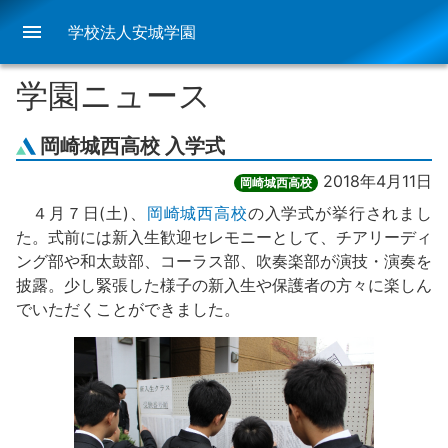
menu
学校法人安城学園
学園ニュース
岡崎城西高校 入学式
2018年4月11日
岡崎城西高校
４月７日(土)、
岡崎城西高校
の入学式が挙行されまし
た。式前には新入生歓迎セレモニーとして、チアリーディ
ング部や和太鼓部、コーラス部、吹奏楽部が演技・演奏を
披露。少し緊張した様子の新入生や保護者の方々に楽しん
でいただくことができました。