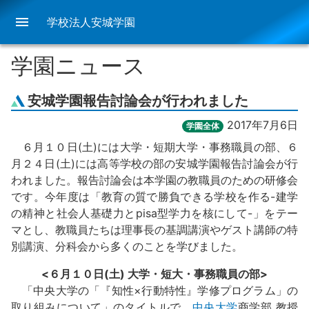
menu
学校法人安城学園
学園ニュース
安城学園報告討論会が行われました
2017年7月6日
学園全体
６月１０日(土)には大学・短期大学・事務職員の部、６
月２４日(土)には高等学校の部の安城学園報告討論会が行
われました。報告討論会は本学園の教職員のための研修会
です。今年度は「教育の質で勝負できる学校を作る-建学
の精神と社会人基礎力とpisa型学力を核にして-」をテー
マとし、教職員たちは理事長の基調講演やゲスト講師の特
別講演、分科会から多くのことを学びました。
<６月１０日(土) 大学・短大・事務職員の部>
「中央大学の「『知性×行動特性』学修プログラム」の
取り組みについて」のタイトルで、
中央大学
商学部 教授