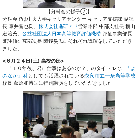
【分科会の様子②】
分科会では中央大学キャリアセンター キャリア支援課 副課
長 泰井晋也氏、
株式会社進研アド
営業本部 中部支社長 横山
宏治氏、
公益社団法人日本高等教育評価機構
評価事業部長
兼評価研究部次長 陸鐘旻氏にそれぞれ講演をしていただき
ました。
<６月２４日(土) 高校の部>
「１０年後、君に仕事はあるのか？」のタイトルで、
「よ
のなか」科
としても活躍されている
奈良市立一条高等学校
校長 藤原和博氏に特別講演をしていただきました。