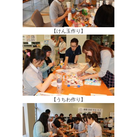
【けん玉作り】
【うちわ作り】