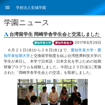
menu
学校法人安城学園
学園ニュース
台湾留学生 岡崎学舎学生会と交流しました
2017年6月29日
愛知学泉大学
愛知学泉短大
６月２１日(水)から２８日(水)まで、
愛知学泉大学
・
愛
知学泉短期大学
と交換留学制度を結ぶ台湾慈濟科技大学の
学生が来日し、本学で日本語・日本文化を学ぶための短期
研修プログラムを経験しました。今回は２３日(金)に実施
された「岡崎学舎学生会との交流」を取材しました。