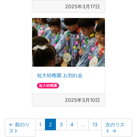
2025年3月17日
短大幼稚園 お別れ会
短大幼稚園
2025年3月10日
(現在のリスト)
←
前のリ
1
2
3
4
...
13
次のリス
スト
ト
→