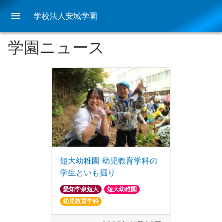
menu
学校法人安城学園
学園ニュース
短大幼稚園 幼児教育学科の
学生といも掘り
愛知学泉短大
短大幼稚園
幼児教育学科