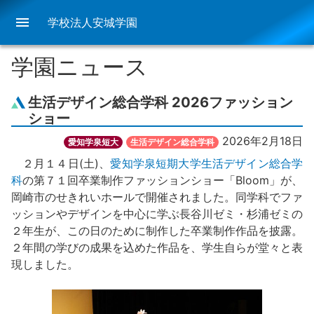
menu
学校法人安城学園
学園ニュース
生活デザイン総合学科 2026ファッション
ショー
2026年2月18日
愛知学泉短大
生活デザイン総合学科
２月１４日(土)、
愛知学泉短期大学生活デザイン総合学
科
の第７１回卒業制作ファッションショー「Bloom」が、
岡崎市のせきれいホールで開催されました。同学科でファ
ッションやデザインを中心に学ぶ長谷川ゼミ・杉浦ゼミの
２年生が、この日のために制作した卒業制作作品を披露。
２年間の学びの成果を込めた作品を、学生自らが堂々と表
現しました。