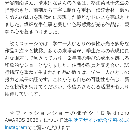
米谷陽南さん、清水はなさんの３名は、杉浦菜穂子先生の
指導のもと、前期から丁寧に制作を重ね、伝統素材・浜ち
りめんの魅力を現代的に表現した優雅なドレスを完成させ
ました。繊細な手仕事と美しい色彩感覚が光る作品は、観
客の心を惹きつけました。
続くステージでは、学生一人ひとりの個性が光る多彩な
作品を次々と披露。多くの来場者が、学生たちの表現に真
剣な眼差しで見入っており、２年間の学びの成果を感じる
印象的なショーとなりました。仲間や教員と支え合い、試
行錯誤を重ねて生まれた作品の数々は、学生一人ひとりの
努力と成長の証です。これからも自らの可能性を信じ、新
たな挑戦を続けてください。今後のさらなる活躍を心より
期待しています。
☆ファッションショーの様子や「長浜kimono
AWARDS 2025」については
生活デザイン総合学科 公式
Instagram
でご覧いただけます