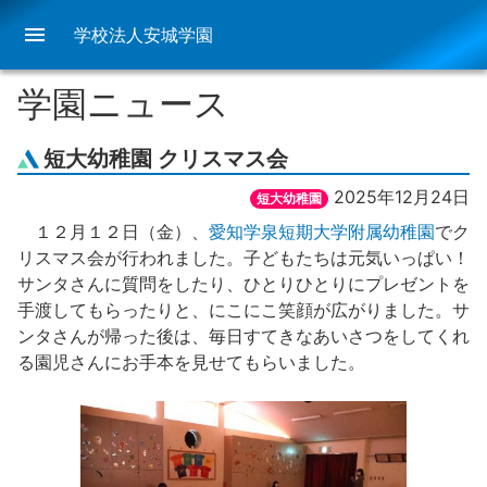
menu
学校法人安城学園
学園ニュース
短大幼稚園 クリスマス会
2025年12月24日
短大幼稚園
１２月１２日（金）、
愛知学泉短期大学附属幼稚園
でク
リスマス会が行われました。子どもたちは元気いっぱい！
サンタさんに質問をしたり、ひとりひとりにプレゼントを
手渡してもらったりと、にこにこ笑顔が広がりました。サ
ンタさんが帰った後は、毎日すてきなあいさつをしてくれ
る園児さんにお手本を見せてもらいました。