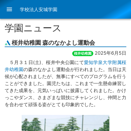
menu
学校法人安城学園
学園ニュース
桜井幼稚園 森のなかよし運動会
2025年6月5日
桜井幼稚園
５月３１日(土)、桜井中央公園にて
愛知学泉大学附属桜
井幼稚園
の森のなかよし運動会が行われました。当日は天
候が心配されましたが、無事にすべてのプログラムを行う
ことができました。園児たちは、これまで一生懸命練習し
てきた成果を、元気いっぱいに披露してくれました。かけ
っこやダンス、さまざまな競技にチャレンジし、仲間と力
を合わせて頑張る姿がとても印象的でした。