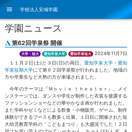
menu
学校法人安城学園
学園ニュース
第62回学泉祭 開催
2024年11月7日
大学・短大
愛知学泉大学
愛知学泉短大
１１月２日(土)と３日(日)の両日、
愛知学泉大学
・
愛知
学泉短期大学
にて第６２回学泉祭が行われました。地域の
方や卒業生など大勢の方が来場されました。
今年のテーマは『Ｍｏｖｉｅ ｔｈｅａｔｅｒ』。メイ
ンステージでは、ダンスや学生が制作した衣装を披露する
ファッションショーなどの華やかな企画が行われました。
また学科やゼミなどによる飲食・小物販売、ゲーム、制作
体験ができるブースも数多く出展。１日目に開催された短
大幼児教育学科の「こどもまつり」も大盛況でした！２日
目はお笑い芸人のぱーてぃーちゃん、ちゃんぴおんず、A