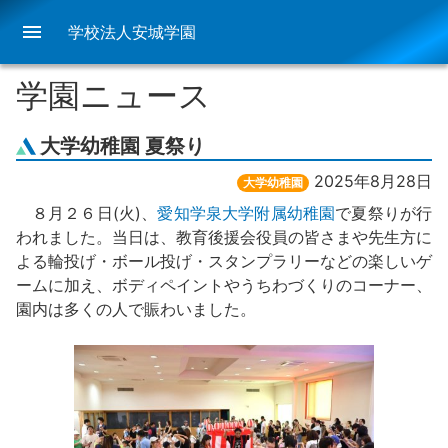
menu
学校法人安城学園
学園ニュース
大学幼稚園 夏祭り
2025年8月28日
大学幼稚園
８月２６日(火)、
愛知学泉大学附属幼稚園
で夏祭りが行
われました。当日は、教育後援会役員の皆さまや先生方に
よる輪投げ・ボール投げ・スタンプラリーなどの楽しいゲ
ームに加え、ボディペイントやうちわづくりのコーナー、
園内は多くの人で賑わいました。