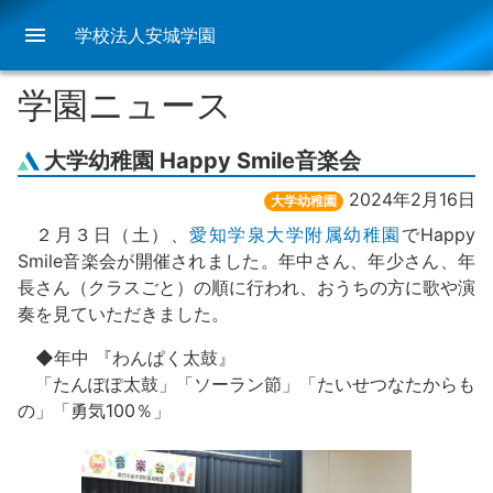
menu
学校法人安城学園
学園ニュース
大学幼稚園 Happy Smile音楽会
2024年2月16日
大学幼稚園
２月３日（土）、
愛知学泉大学附属幼稚園
でHappy
Smile音楽会が開催されました。年中さん、年少さん、年
長さん（クラスごと）の順に行われ、おうちの方に歌や演
奏を見ていただきました。
◆年中 『わんぱく太鼓』
「たんぽぽ太鼓」「ソーラン節」「たいせつなたからも
の」「勇気100％」