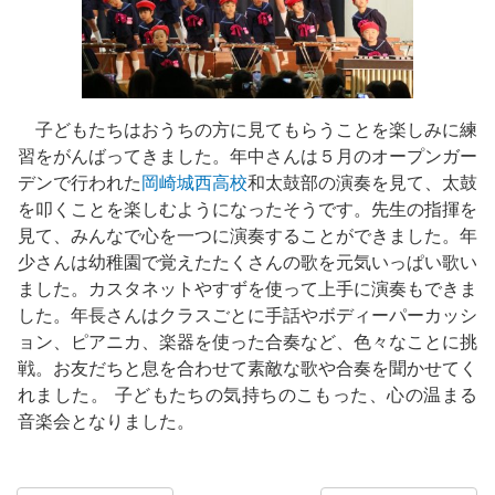
子どもたちはおうちの方に見てもらうことを楽しみに練
習をがんばってきました。年中さんは５月のオープンガー
デンで行われた
岡崎城西高校
和太鼓部の演奏を見て、太鼓
を叩くことを楽しむようになったそうです。先生の指揮を
見て、みんなで心を一つに演奏することができました。年
少さんは幼稚園で覚えたたくさんの歌を元気いっぱい歌い
ました。カスタネットやすずを使って上手に演奏もできま
した。年長さんはクラスごとに手話やボディーパーカッシ
ョン、ピアニカ、楽器を使った合奏など、色々なことに挑
戦。お友だちと息を合わせて素敵な歌や合奏を聞かせてく
れました。 子どもたちの気持ちのこもった、心の温まる
音楽会となりました。