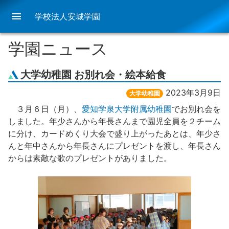
menu
学校法人安城学園
学園ニュース
大学幼稚園 お別れ会・絵本給食
2023年3月9日
大学幼稚園
３月６日（月）、
愛知学泉大学附属幼稚園
でお別れ会を
しました。年少さんから年長さんまで園児全員を２チーム
に分け、カードめくり大会で盛り上がったあとは、年少さ
んと年中さんから年長さんにプレゼントを渡し、年長さん
からは素敵な歌のプレゼントがありました。