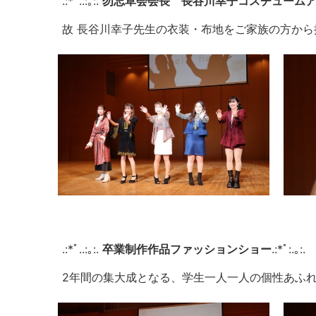
.:*ﾟ..:｡:.
勿忘草会会長 長谷川幸子コスチューム
故 長谷川幸子先生の衣装・布地をご家族の方か
.:*ﾟ..:｡:.
卒業制作作品ファッションショー
.:*ﾟ:.｡:.
2年間の集大成となる、学生一人一人の個性あふ