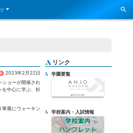
search
ツ
リンク
2023年2月22日
科
学園要覧
ンショーが開催され
ンを中心に学ぶ、杉
なり華麗にウォーキン
学校案内・入試情報