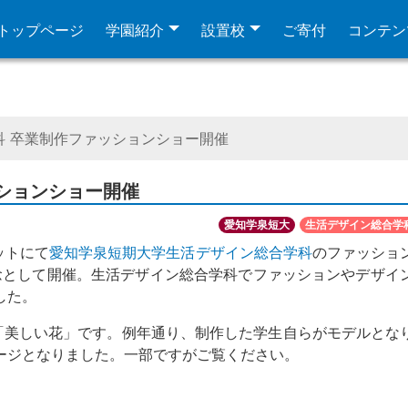
トップページ
学園紹介
設置校
ご寄付
コンテン
科 卒業制作ファッションショー開催
ションショー開催
愛知学泉短大
生活デザイン総合学
ットにて
愛知学泉短期大学生活デザイン総合学科
のファッショ
記念として開催。生活デザイン総合学科でファッションやデザイ
した。
ンス語で「美しい花」です。例年通り、制作した学生自らがモデルと
ージとなりました。一部ですがご覧ください。