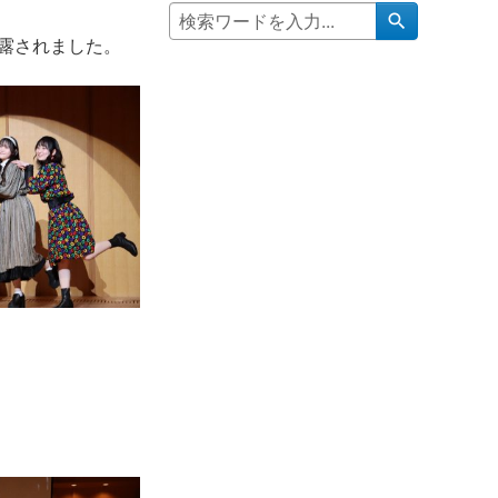
search
露されました。