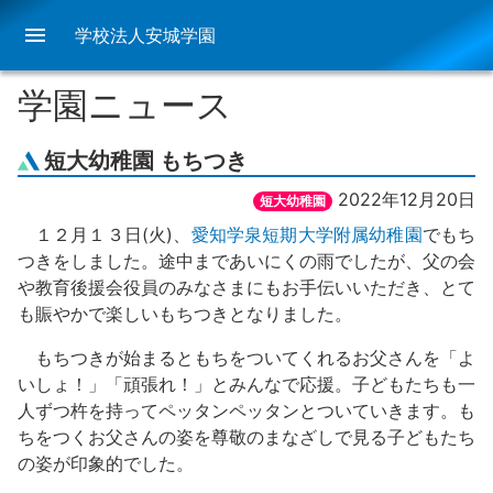
menu
学校法人安城学園
学園ニュース
短大幼稚園 もちつき
2022年12月20日
短大幼稚園
１２月１３日(火)、
愛知学泉短期大学附属幼稚園
でもち
つきをしました。途中まであいにくの雨でしたが、父の会
や教育後援会役員のみなさまにもお手伝いいただき、とて
も賑やかで楽しいもちつきとなりました。
もちつきが始まるともちをついてくれるお父さんを「よ
いしょ！」「頑張れ！」とみんなで応援。子どもたちも一
人ずつ杵を持ってペッタンペッタンとついていきます。も
ちをつくお父さんの姿を尊敬のまなざしで見る子どもたち
の姿が印象的でした。