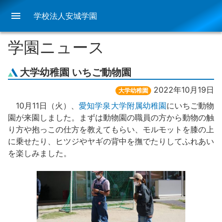
menu
学校法人安城学園
学園ニュース
大学幼稚園 いちご動物園
2022年10月19日
大学幼稚園
10月11日（火）、
愛知学泉大学附属幼稚園
にいちご動物
園が来園しました。まずは動物園の職員の方から動物の触
り方や抱っこの仕方を教えてもらい、モルモットを膝の上
に乗せたり、ヒツジやヤギの背中を撫でたりしてふれあい
を楽しみました。